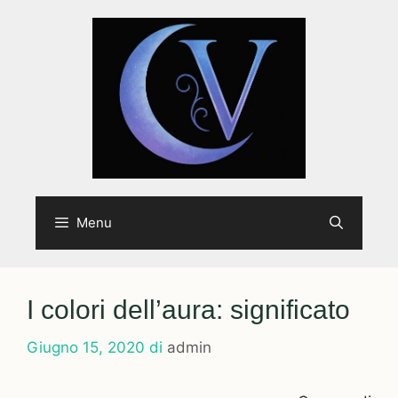
Vai
al
contenuto
Menu
I colori dell’aura: significato
Giugno 15, 2020
di
admin