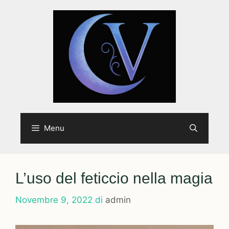
Vai
al
contenuto
Menu
L’uso del feticcio nella magia
Novembre 9, 2022
di
admin