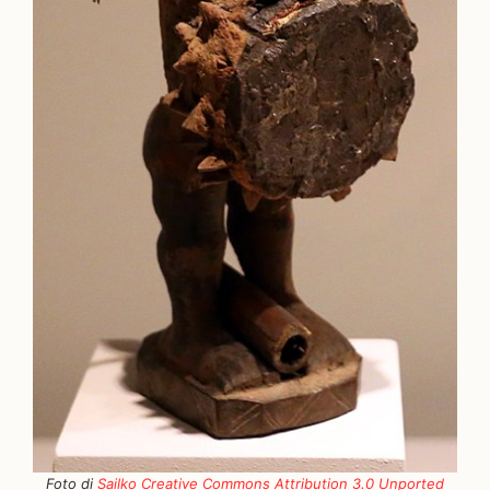
Foto di
Sailko
Creative Commons
Attribution 3.0 Unp
orted