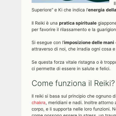
I
Superiore” e Ki che indica l’
energia
della
Il Reiki è una
pratica spirituale
giappones
per favorire il rilassamento e la guarigion
Si esegue con l’
imposizione delle mani
attraverso di noi, che irradia ogni cosa e
Se questa forza vitale ristagna o è tropp
ci permette di essere in salute e felici.
Come funziona il Reiki?
Il reiki si basa sul principio che ognuno d
chakra
, meridiani e nadi. Inoltre attorn
corpo, e li supporta nelle loro funzioni. 
come possono essere lo stress, un trauma