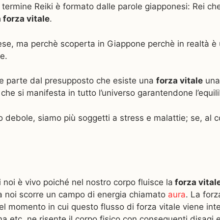
l termine Reiki è formato dalle parole giapponesi: Rei ch
 forza vitale
.
e, ma perchè scoperta in Giappone perchè in realtà è un
e.
e parte dal presupposto che esiste una
forza vitale
una 
 che si manifesta in tutto l’universo garantendone l’equili
o debole, siamo più soggetti a stress e malattie; se, al c
i noi è vivo poiché nel nostro corpo fluisce la
forza vital
o a noi scorre un campo di energia chiamato
aura
. La forz
Nel momento in cui questo flusso di forza vitale viene inte
 etc, ne risente il corpo fisico con conseguenti disagi e