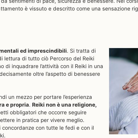
a sentimenti di pace, sicurezza e benessere. Nel corso 
l trattamento è vissuto e descritto come una sensazione r
amentali ed imprescindibili
. Si tratta di
 lettura di tutto ciò Percorso del Reiki
o di inquadrare l’attività con il Reiki in una
 decisamente oltre l’aspetto di benessere
ndi un mezzo per portare l’esperienza
ra e propria
.
Reiki non è una religione,
cetti obbligatori che occorre seguire
ettere in pratica per vivere meglio.
ti concordanze con tutte le fedi e con il
ki.