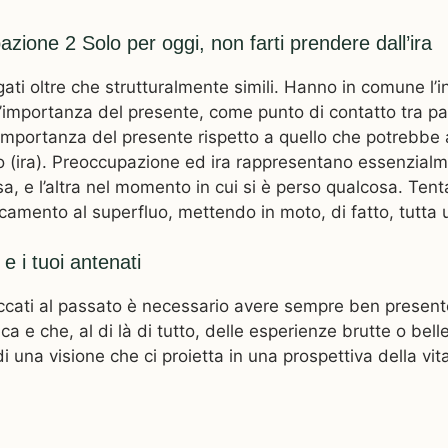
azione 2 Solo per oggi, non farti prendere dall’ira
gati oltre che strutturalmente simili. Hanno in comune l’i
a l’importanza del presente, come punto di contatto tra p
l’importanza del presente rispetto a quello che potrebbe 
o (ira). Preoccupazione ed ira rappresentano essenzial
a, e l’altra nel momento in cui si è perso qualcosa. Tent
accamento al superfluo, mettendo in moto, di fatto, tutta 
 e i tuoi antenati
ati al passato è necessario avere sempre ben presente il
ca e che, al di là di tutto, delle esperienze brutte o belle, 
i una visione che ci proietta in una prospettiva della vi