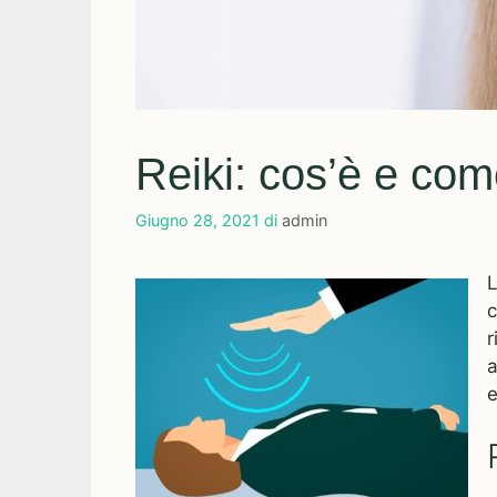
Reiki: cos’è e com
Giugno 28, 2021
di
admin
L
c
r
a
e