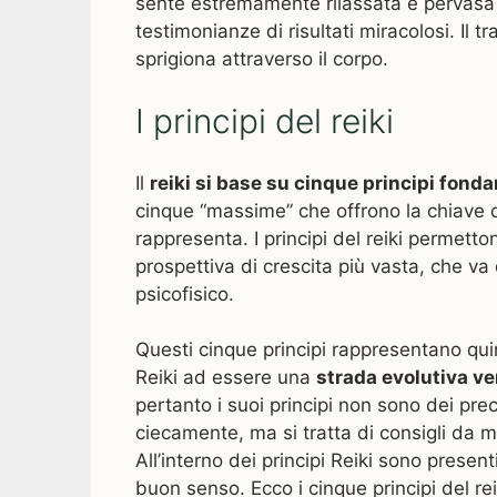
sente estremamente rilassata e pervasa d
testimonianze di risultati miracolosi. I
sprigiona attraverso il corpo.
I principi del reiki
Il
reiki si base su cinque principi fond
cinque “massime” che offrono la chiave di
rappresenta. I principi del reiki permetton
prospettiva di crescita più vasta, che va
psicofisico.
Questi cinque principi rappresentano qui
Reiki ad essere una
strada evolutiva ve
pertanto i suoi principi non sono dei pre
ciecamente, ma si tratta di consigli da m
All’interno dei principi Reiki sono presen
buon senso. Ecco i cinque principi del rei