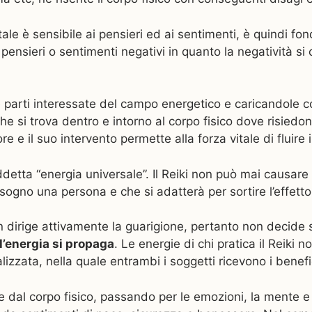
tale è sensibile ai pensieri ed ai sentimenti, è quindi f
nsieri o sentimenti negativi in quanto la negatività si
.
le parti interessate del campo energetico e caricandole 
a che si trova dentro e intorno al corpo fisico dove risiedo
re e il suo intervento permette alla forza vitale di fluir
osiddetta “energia universale”. Il Reiki non può mai causa
sogno una persona e che si adatterà per sortire l’effett
on dirige attivamente la guarigione, pertanto non decide s
l’energia si propaga
. Le energie di chi pratica il Reiki
lizzata, nella quale entrambi i soggetti ricevono i benefi
ire dal corpo fisico, passando per le emozioni, la mente e 