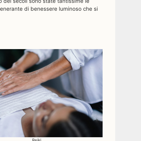
dei secoli sono state tantissime le
igenerante di benessere luminoso che si
Reiki