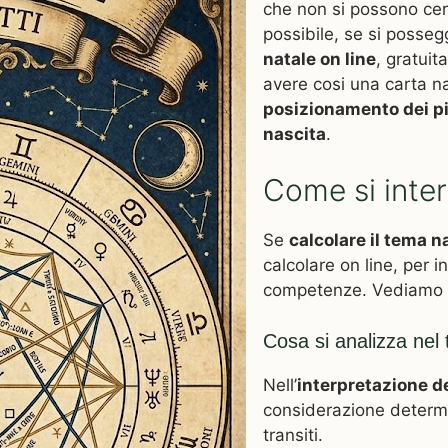
che non si possono cert
possibile, se si posseg
natale on line
, gratuit
avere cosi una carta na
posizionamento dei pi
nascita
.
Come si inter
Se
calcolare il tema n
calcolare on line, per 
competenze. Vediamo 
Cosa si analizza nel
Nell’
interpretazione d
considerazione determin
transiti.