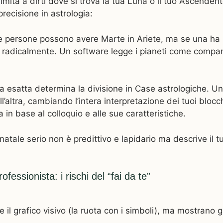
limita a dirti dove si trova la tua Luna o il tuo Ascend
 precisione in astrologia:
ue persone possono avere Marte in Ariete, ma se una ha M
a radicalmente. Un software legge i pianeti come compar
ta esatta determina la divisione in Case astrologiche. Un
’altra, cambiando l’intera interpretazione dei tuoi blocc
a in base al colloquio e alle sue caratteristiche.
atale serio non è predittivo e lapidario ma descrive il tu
fessionista: i rischi del “fai da te”
e il grafico visivo (la ruota con i simboli), ma mostrano g