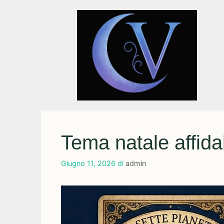
Vai
al
contenuto
Tema natale affida
Giugno 11, 2026
di
admin