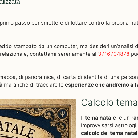
alizzata
rimo passo per smettere di lottare contro la propria natura
reddo stampato da un computer, ma desideri un’analisi d
 e relazionale, contattami serenamente al
3716704878
puo
appa, di panoramica, di carta di identità di una persona.
à
ma anche di tracciare le
esperienze che andremo a fa
Calcolo tema 
Il
tema natale
è un
ra
improvvisarsi astrologi n
calcolo del tema nata