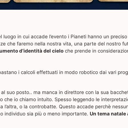
l luogo in cui accade l’evento i Pianeti hanno un precis
ienze che faremo nella nostra vita, una parte del nostro f
umento d’identità del cielo
che prende in considerazione
bastano i calcoli effettuati in modo robotico dai vari p
al suo posto.. ma manca in direttore con la sua bacchet
o che io chiamo intuito. Spesso leggendo le interpretazio
ia l’altra, o la controbatte. Questo accade perchè ness
olo individuo sia più o meno importante.
Un tema natale 